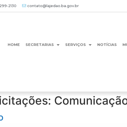
3299-2130
contato@lajedao.ba.gov.br
HOME
SECRETARIAS
SERVIÇOS
NOTÍCIAS
M
icitações:
Comunicação
o