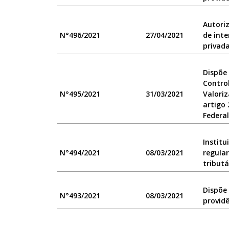
Autoriz
N°496/2021
27/04/2021
de inte
privada
Dispõe
Contro
N°495/2021
31/03/2021
Valori
artigo
Federal
Institu
N°494/2021
08/03/2021
regular
tributá
Dispõe 
N°493/2021
08/03/2021
providê