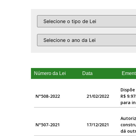
Número da Lei
Data
Ement
Dispõe 
N°508-2022
21/02/2022
R$ 9.97
para i
Autoriz
N°507-2021
17/12/2021
constru
dá outr