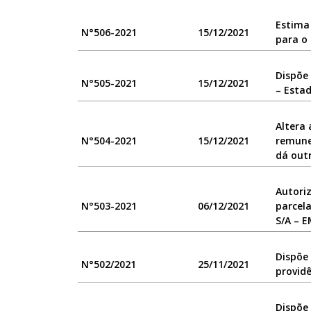
Estima
N°506-2021
15/12/2021
para o 
Dispõe
N°505-2021
15/12/2021
– Estad
Altera 
N°504-2021
15/12/2021
remune
dá outr
Autoriz
N°503-2021
06/12/2021
parcel
S/A – E
Dispõe 
N°502/2021
25/11/2021
providê
Dispõe 