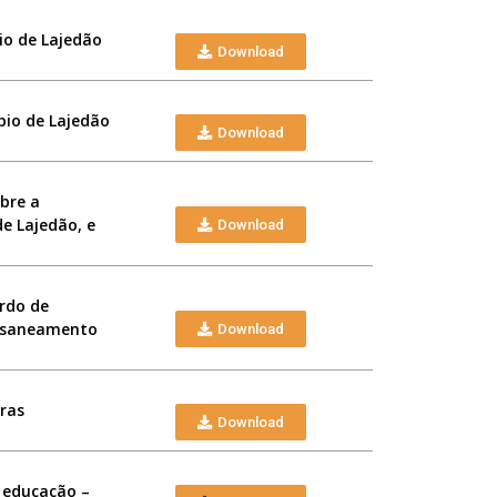
io de Lajedão
Download
pio de Lajedão
Download
obre a
e Lajedão, e
Download
ordo de
e saneamento
Download
tras
Download
e educação –