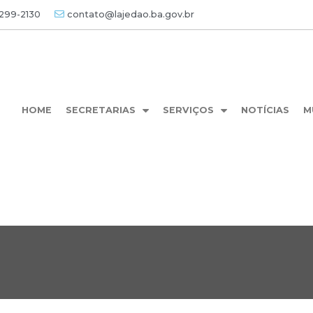
3299-2130
contato@lajedao.ba.gov.br
HOME
SECRETARIAS
SERVIÇOS
NOTÍCIAS
M