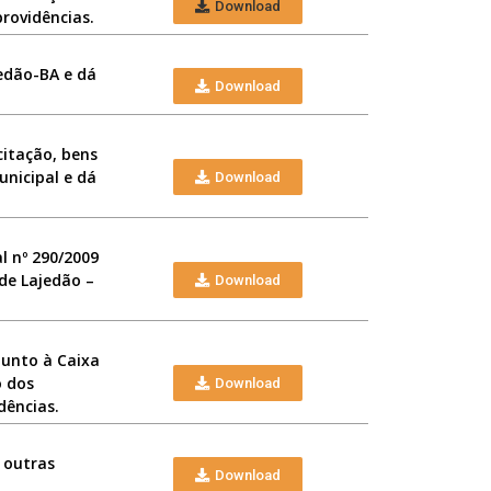
Download
rovidências.
jedão-BA e dá
Download
citação, bens
unicipal e dá
Download
l nº 290/2009
de Lajedão –
Download
junto à Caixa
o dos
Download
dências.
á outras
Download