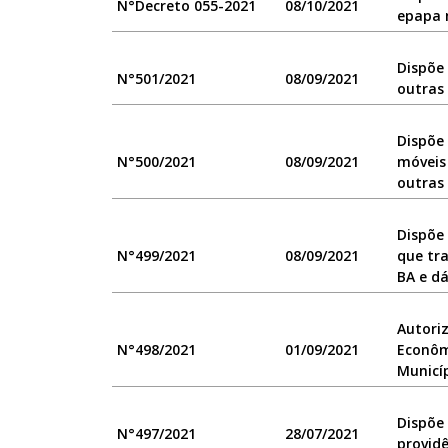
N°Decreto 055-2021
08/10/2021
epapa 
Dispõe 
N°501/2021
08/09/2021
outras 
Dispõe 
N°500/2021
08/09/2021
móveis 
outras 
Dispõe 
N°499/2021
08/09/2021
que tr
BA e dá
Autoriz
N°498/2021
01/09/2021
Econôm
Municíp
Dispõe 
N°497/2021
28/07/2021
providê