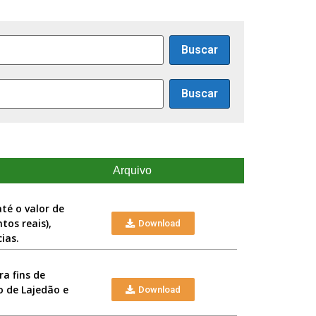
Buscar
Buscar
Arquivo
té o valor de
tos reais),
Download
ias.
ra fins de
o de Lajedão e
Download