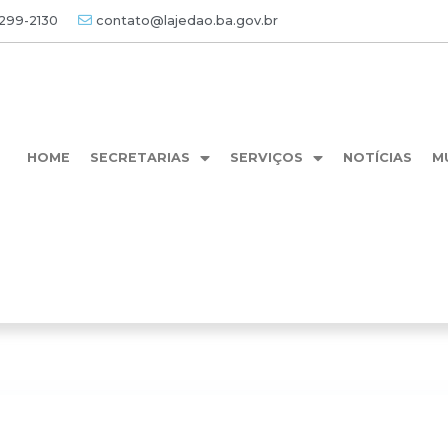
3299-2130
contato@lajedao.ba.gov.br
HOME
SECRETARIAS
SERVIÇOS
NOTÍCIAS
M